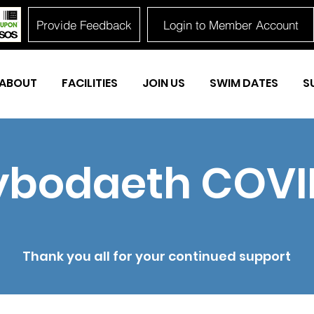
Provide Feedback
Login to Member Account
ABOUT
FACILITIES
JOIN US
SWIM DATES
S
bodaeth COVI
Thank you all for your continued support