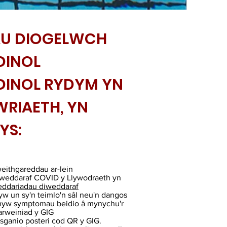
U DIOGELWCH
DINOL
DINOL RYDYM YN
WRIAETH, YN
YS:
eithgareddau ar-lein
weddaraf COVID y Llywodraeth yn
ddariadau diweddaraf
w un sy'n teimlo'n sâl neu'n dangos
hyw symptomau beidio â mynychu'r
 arweiniad y GIG
 sganio posteri cod QR y GIG.