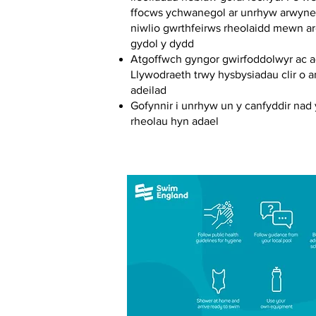
ffocws ychwanegol ar unrhyw arwyneb
niwlio gwrthfeirws rheolaidd mewn a
gydol y dydd
Atgoffwch gyngor gwirfoddolwyr ac a
Llywodraeth trwy hysbysiadau clir o 
adeilad
Gofynnir i unrhyw un y canfyddir nad
rheolau hyn adael