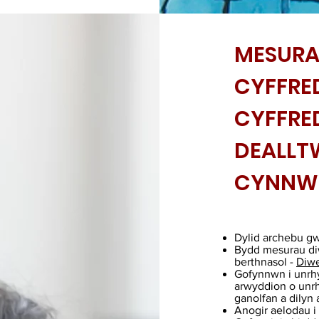
MESURA
CYFFRE
CYFFRE
DEALLT
CYNNW
Dylid archebu gw
Bydd mesurau di
berthnasol -
Diwe
Gofynnwn i unrhy
arwyddion o unr
ganolfan a dilyn
Anogir aelodau i