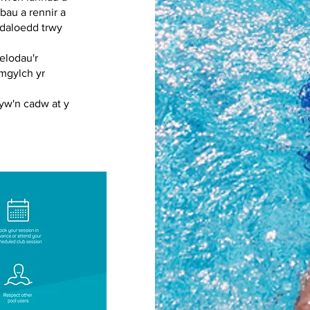
au a rennir a
rdaloedd trwy
elodau'r
amgylch yr
 yw'n cadw at y