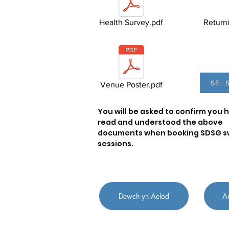
Health Survey.pdf
Returni
SE: 
Venue Poster.pdf
You will be asked to confirm you 
read and understood the above
documents when booking SDSG s
sessions.
Dewch yn Aelod
A