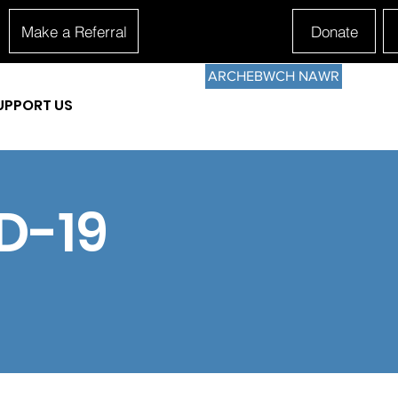
Make a Referral
Donate
ARCHEBWCH NAWR
UPPORT US
D-19