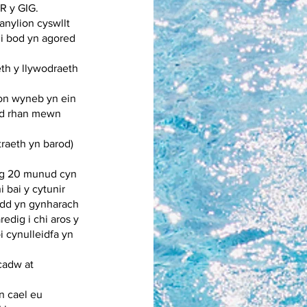
R y GIG.
anylion cyswllt
di bod yn agored
th y llywodraeth
on wyneb yn ein
yd rhan mewn
traeth yn barod)
ag 20 munud cyn
 bai y cytunir
edd yn gynharach
edig i chi aros y
i cynulleidfa yn
cadw at
n cael eu