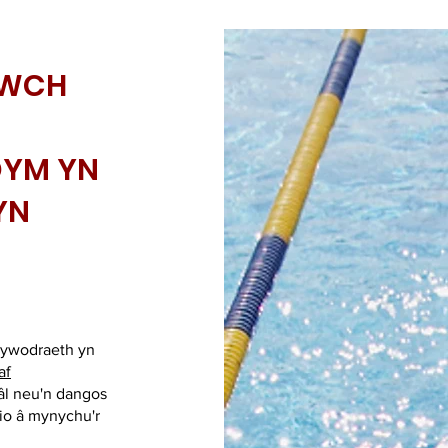
LWCH
DYM YN
YN
lywodraeth yn
af
âl neu'n dangos
o â mynychu'r