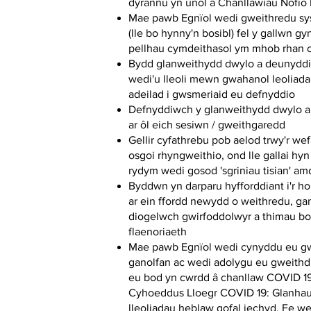
dyrannu yn unol â Chanllawiau Nofio 
Mae pawb Egnïol wedi gweithredu sy
(lle bo hynny'n bosibl) fel y gallwn g
pellhau cymdeithasol ym mhob rhan o
Bydd glanweithydd dwylo a deunyddi
wedi'u lleoli mewn gwahanol leoliada
adeilad i gwsmeriaid eu defnyddio
Defnyddiwch y glanweithydd dwylo a 
ar ôl eich sesiwn / gweithgaredd
Gellir cyfathrebu pob aelod trwy'r w
osgoi rhyngweithio, ond lle gallai hyn
rydym wedi gosod 'sgriniau tisian' am
Byddwn yn darparu hyfforddiant i'r ho
ar ein ffordd newydd o weithredu, ga
diogelwch gwirfoddolwyr a thimau b
flaenoriaeth
Mae pawb Egnïol wedi cynyddu eu gwa
ganolfan ac wedi adolygu eu gweithdr
eu bod yn cwrdd â chanllaw COVID 1
Cyhoeddus Lloegr COVID 19: Glanhau
lleoliadau heblaw gofal iechyd. Fe w