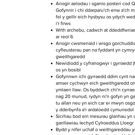
Anogir aelodau i sganio posteri cod Q
Gofynnir i chi ddarparu'ch enw a'ch m
fel y gellir eich hysbysu os ydych we
i'r firws
Wrth archebu, cadwch at ddeddfwriae
ar reol 6
Anogir cwsmeriaid i wisgo gorchuddi
cyfleusterau pan na fyddant yn cymr
gweithgaredd
Newidiodd y cyfranogwyr i gyrraedd (
os yn bosibl
Gofynnwn ichi gyrraedd ddim cynt n
amser cychwyn eich gweithgaredd oni
ymlaen llaw. Os byddwch chi'n cyrra
nag 20 munud, rydyn ni'n gofyn yn gar
tu allan neu yn eich car er mwyn osgo
y dderbynfa a'r ardaloedd cymunedol
Sicrhau bod ein mesurau glanhau yn 
ganllawiau Iechyd Cyhoeddus Lloegr
Bydd y nifer uchaf o weithgareddau y