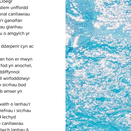
Lloegr
stem unffordd
ynnal canllawiau
'r ganolfan
au glanhau
u o amgylch yr
ddarperir cyn ac
efan hon er mwyn
 fod yn anochel,
ddiffynnol
ll wirfoddolwyr
n sicrhau bod
ob amser yn
ith o lanhau'r
efnau i sicrhau
9 Iechyd
 canllawiau
elwch lanhau â