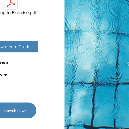
ng to Exercise.pdf
Swimmer Guide
have
wim
rchebwch nawr