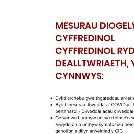
MESURAU DIOGE
CYFFREDINOL
CYFFREDINOL RY
DEALLTWRIAETH, 
CYNNWYS:
Dylid archebu gweithgareddau ar-lein
Bydd mesurau diweddaraf COVID y L
berthnasol -
Diweddariadau diweddar
Gofynnwn i unrhyw un sy'n teimlo'n s
arwyddion o unrhyw symptomau beidi
ganolfan a dilyn arweiniad y GIG