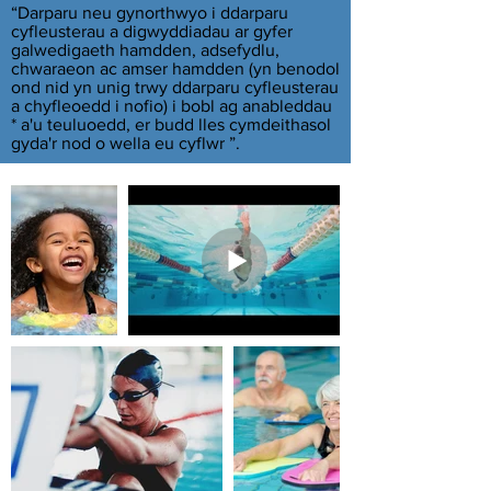
“Darparu neu gynorthwyo i ddarparu
cyfleusterau a digwyddiadau ar gyfer
galwedigaeth hamdden, adsefydlu,
chwaraeon ac amser hamdden (yn benodol
ond nid yn unig trwy ddarparu cyfleusterau
a chyfleoedd i nofio) i bobl ag anableddau
* a'u teuluoedd, er budd lles cymdeithasol
gyda'r nod o wella eu cyflwr ”.