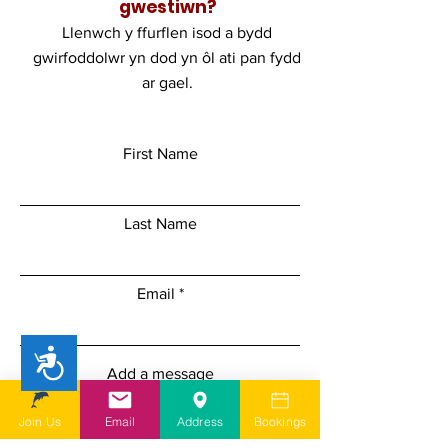
gwestiwn?
Llenwch y ffurflen isod a bydd
gwirfoddolwr yn dod yn ôl ati pan fydd
ar gael.
First Name
Last Name
Email
Accessibility
Add a message
Join Us
Email
Address
Bookings