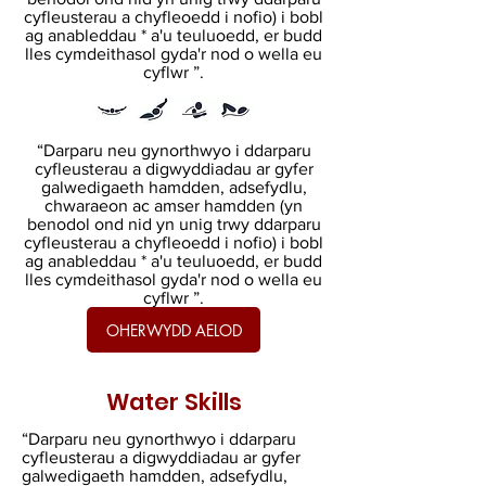
cyfleusterau a chyfleoedd i nofio) i bobl
ag anableddau * a'u teuluoedd, er budd
lles cymdeithasol gyda'r nod o wella eu
cyflwr ”.
“Darparu neu gynorthwyo i ddarparu
cyfleusterau a digwyddiadau ar gyfer
galwedigaeth hamdden, adsefydlu,
chwaraeon ac amser hamdden (yn
benodol ond nid yn unig trwy ddarparu
cyfleusterau a chyfleoedd i nofio) i bobl
ag anableddau * a'u teuluoedd, er budd
lles cymdeithasol gyda'r nod o wella eu
cyflwr ”.
OHERWYDD AELOD
Water
Skills
“Darparu neu gynorthwyo i ddarparu
cyfleusterau a digwyddiadau ar gyfer
galwedigaeth hamdden, adsefydlu,