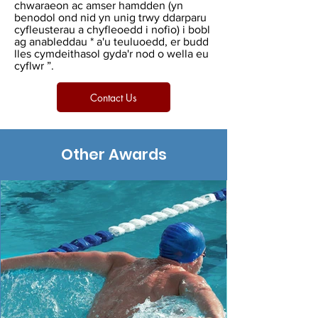
chwaraeon ac amser hamdden (yn
benodol ond nid yn unig trwy ddarparu
cyfleusterau a chyfleoedd i nofio) i bobl
ag anableddau * a'u teuluoedd, er budd
lles cymdeithasol gyda'r nod o wella eu
cyflwr ”.
Contact Us
Other Awards