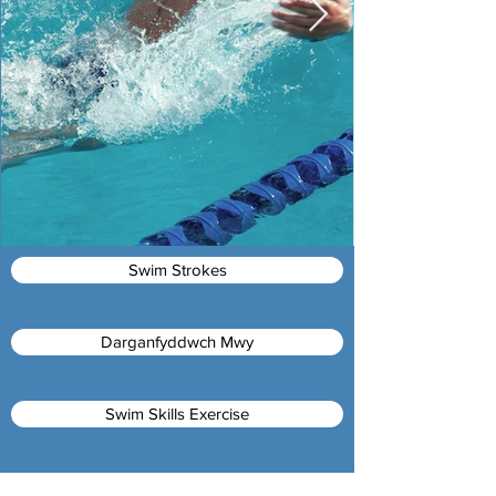
Swim Strokes
Darganfyddwch Mwy
Swim Skills Exercise