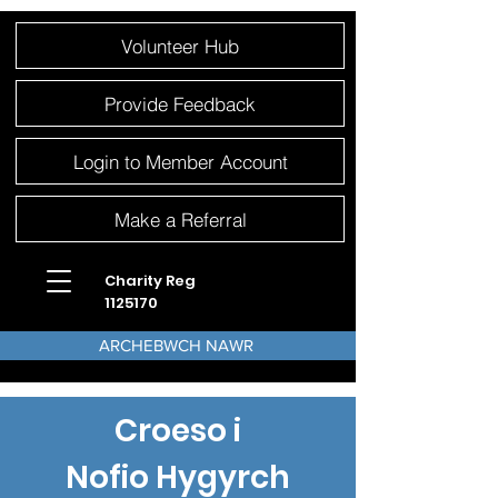
Please
Volunteer Hub
note:
This
website
includes
an
Provide Feedback
accessibility
system.
Login to Member Account
Make a Referral
Charity Reg
1125170
ARCHEBWCH NAWR
Croeso i
Nofio Hygyrch