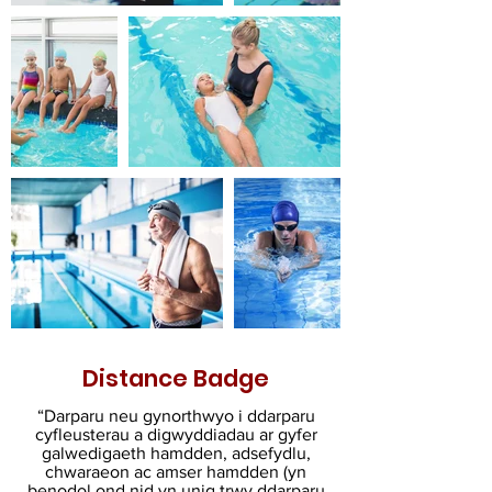
Distance Badge
“Darparu neu gynorthwyo i ddarparu
cyfleusterau a digwyddiadau ar gyfer
galwedigaeth hamdden, adsefydlu,
chwaraeon ac amser hamdden (yn
benodol ond nid yn unig trwy ddarparu